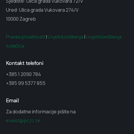
Sjedište: Ulica grada Vukovara 72/V
Ured: Ulica grada Vukovara 274/V
10000 Zagreb
Pravila privatnosti
|
Uvjeti korištenja
|
Uvjeti korištenja
kolačića
Kontakt telefoni
+385 1 2090 784
+385 99 5377 855
Email
Za dodatne informacije pišite na
invest@pczz.hr